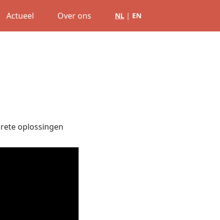
Actueel
Over ons
NL
|
EN
crete oplossingen